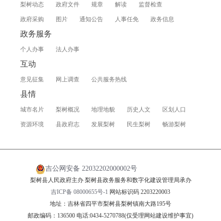
梨树动态
政府文件
规章
解读
监督检查
政府采购
图片
通知公告
人事任免
政务信息
政务服务
个人办事
法人办事
互动
意见征集
网上调查
公共服务热线
县情
城市名片
梨树概况
地理地貌
历史人文
区划人口
资源环境
县政府志
发展梨树
民生梨树
畅游梨树
吉公网安备 22032202000002号
梨树县人民政府主办 梨树县政务服务和数字化建设管理局承办
吉ICP备 08000655号-1
网站标识码 2203220003
地址：吉林省四平市梨树县梨树镇南大路195号
邮政编码：136500 电话:0434-5270788(仅受理网站建设维护事宜)