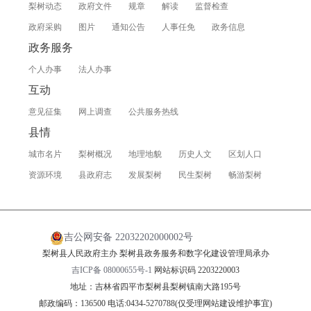
梨树动态
政府文件
规章
解读
监督检查
政府采购
图片
通知公告
人事任免
政务信息
政务服务
个人办事
法人办事
互动
意见征集
网上调查
公共服务热线
县情
城市名片
梨树概况
地理地貌
历史人文
区划人口
资源环境
县政府志
发展梨树
民生梨树
畅游梨树
吉公网安备 22032202000002号
梨树县人民政府主办 梨树县政务服务和数字化建设管理局承办
吉ICP备 08000655号-1
网站标识码 2203220003
地址：吉林省四平市梨树县梨树镇南大路195号
邮政编码：136500 电话:0434-5270788(仅受理网站建设维护事宜)