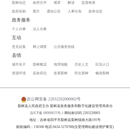
梨树动态
政府文件
规章
解读
监督检查
政府采购
图片
通知公告
人事任免
政务信息
政务服务
个人办事
法人办事
互动
意见征集
网上调查
公共服务热线
县情
城市名片
梨树概况
地理地貌
历史人文
区划人口
资源环境
县政府志
发展梨树
民生梨树
畅游梨树
吉公网安备 22032202000002号
梨树县人民政府主办 梨树县政务服务和数字化建设管理局承办
吉ICP备 08000655号-1
网站标识码 2203220003
地址：吉林省四平市梨树县梨树镇南大路195号
邮政编码：136500 电话:0434-5270788(仅受理网站建设维护事宜)