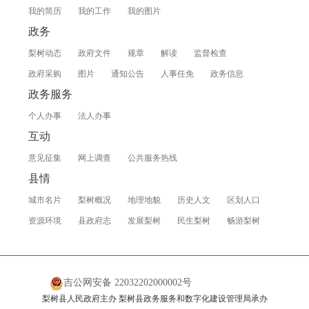
我的简历
我的工作
我的图片
政务
梨树动态
政府文件
规章
解读
监督检查
政府采购
图片
通知公告
人事任免
政务信息
政务服务
个人办事
法人办事
互动
意见征集
网上调查
公共服务热线
县情
城市名片
梨树概况
地理地貌
历史人文
区划人口
资源环境
县政府志
发展梨树
民生梨树
畅游梨树
吉公网安备 22032202000002号
梨树县人民政府主办 梨树县政务服务和数字化建设管理局承办