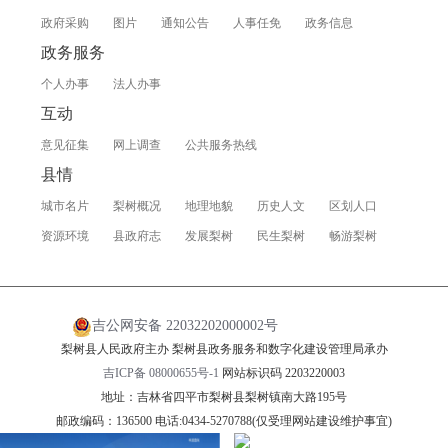
政府采购
图片
通知公告
人事任免
政务信息
政务服务
个人办事
法人办事
互动
意见征集
网上调查
公共服务热线
县情
城市名片
梨树概况
地理地貌
历史人文
区划人口
资源环境
县政府志
发展梨树
民生梨树
畅游梨树
吉公网安备 22032202000002号
梨树县人民政府主办 梨树县政务服务和数字化建设管理局承办
吉ICP备 08000655号-1
网站标识码 2203220003
地址：吉林省四平市梨树县梨树镇南大路195号
邮政编码：136500 电话:0434-5270788(仅受理网站建设维护事宜)