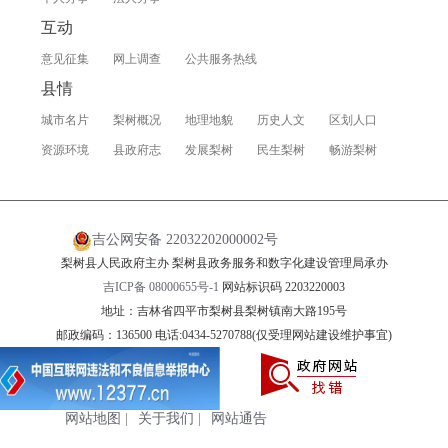
互动
意见征集
网上调查
公共服务热线
县情
城市名片
梨树概况
地理地貌
历史人文
区划人口
资源环境
县政府志
发展梨树
民生梨树
畅游梨树
吉公网安备 22032202000002号
梨树县人民政府主办 梨树县政务服务和数字化建设管理局承办
吉ICP备 08000655号-1
网站标识码 2203220003
地址：吉林省四平市梨树县梨树镇南大路195号
邮政编码：136500 电话:0434-5270788(仅受理网站建设维护事宜)
网站地图
|
关于我们
|
网站通告