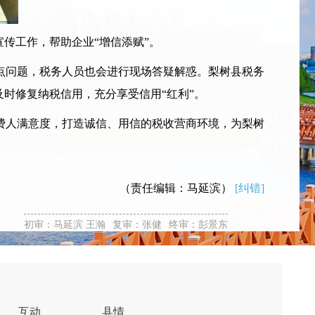
传工作，帮助企业“增信添赋”。
问题，税务人员也会进行现场答疑解惑。梨树县税务
时修复纳税信用，充分享受信用“红利”。
人满意度，打造诚信、用信的税收营商环境，为梨树
（责任编辑：马延滨）
[纠错]
初审：马延滨 王瀚
复审：张健
终审：彭景东
互动
县情