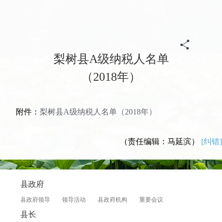
首页
>
政务
>
归档专题
>
《信用中国(吉林梨树)》
>
信用公示
梨树县A级纳税人名单
（2018年）
附件：
梨树县A级纳税人名单（2018年）
（责任编辑：马延滨）
[纠错]
县政府
县政府领导
领导活动
县政府机构
重要会议
县长