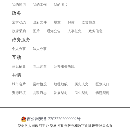
我的简历
我的工作
我的图片
政务
梨树动态
政府文件
规章
解读
监督检查
政府采购
图片
通知公告
人事任免
政务信息
政务服务
个人办事
法人办事
互动
意见征集
网上调查
公共服务热线
县情
城市名片
梨树概况
地理地貌
历史人文
区划人口
资源环境
县政府志
发展梨树
民生梨树
畅游梨树
吉公网安备 22032202000002号
梨树县人民政府主办 梨树县政务服务和数字化建设管理局承办