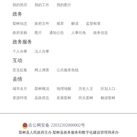
我的简历
我的工作
我的图片
政务
梨树动态
政府文件
规章
解读
监督检查
政府采购
图片
通知公告
人事任免
政务信息
政务服务
个人办事
法人办事
互动
意见征集
网上调查
公共服务热线
县情
城市名片
梨树概况
地理地貌
历史人文
区划人口
资源环境
县政府志
发展梨树
民生梨树
畅游梨树
吉公网安备 22032202000002号
梨树县人民政府主办 梨树县政务服务和数字化建设管理局承办