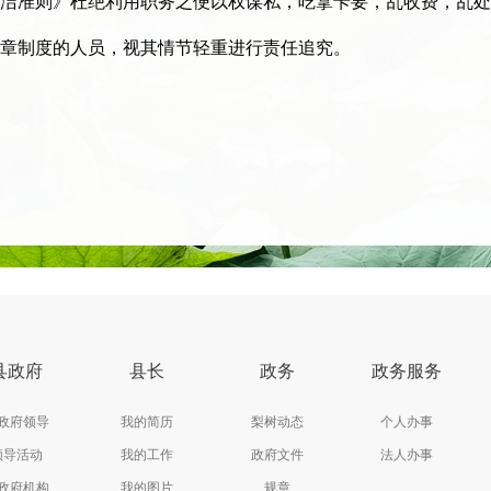
洁准则》杜绝利用职务之便以权谋私，吃拿卡要，乱收费，乱处
章制度的人员，视其情节轻重进行责任追究。
县政府
县长
政务
政务服务
政府领导
我的简历
梨树动态
个人办事
领导活动
我的工作
政府文件
法人办事
政府机构
我的图片
规章