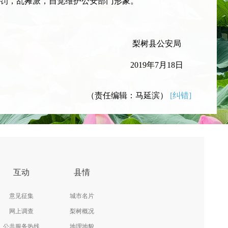
罚，乱摊派，自觉维护公安部门形象。
梨树县公安局
2019年7月18日
（责任编辑：马延滨）
[纠错]
互动
县情
意见征集
城市名片
网上调查
梨树概况
公共服务热线
地理地貌