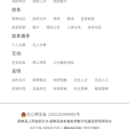
我的简历
我的工作
我的图片
政务
梨树动态
政府文件
规章
解读
监督检查
政府采购
图片
通知公告
人事任免
政务信息
政务服务
个人办事
法人办事
互动
意见征集
网上调查
公共服务热线
县情
城市名片
梨树概况
地理地貌
历史人文
区划人口
资源环境
县政府志
发展梨树
民生梨树
畅游梨树
吉公网安备 22032202000002号
梨树县人民政府主办 梨树县政务服务和数字化建设管理局承办
吉ICP备 08000655号-1
网站标识码 2203220003