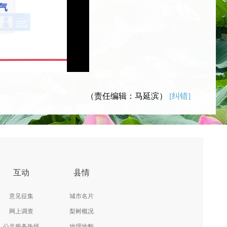
（责任编辑：马延滨）
[纠错]
互动
县情
意见征集
城市名片
网上调查
梨树概况
公共服务热线
地理地貌