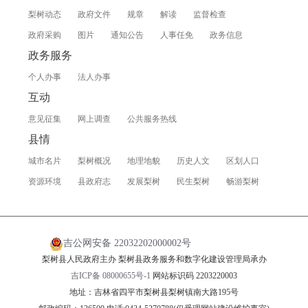
梨树动态
政府文件
规章
解读
监督检查
政府采购
图片
通知公告
人事任免
政务信息
政务服务
个人办事
法人办事
互动
意见征集
网上调查
公共服务热线
县情
城市名片
梨树概况
地理地貌
历史人文
区划人口
资源环境
县政府志
发展梨树
民生梨树
畅游梨树
吉公网安备 22032202000002号
梨树县人民政府主办 梨树县政务服务和数字化建设管理局承办
吉ICP备 08000655号-1
网站标识码 2203220003
地址：吉林省四平市梨树县梨树镇南大路195号