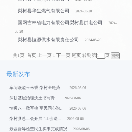
首页
>
政务
>
归档专题
>
梨树县公共企事业单位信息公开
>
水电气
暖
梨树县华生燃气有限公司
2024-05-20
国网吉林省电力有限公司梨树县供电公司
2024-
05-20
梨树县恒源供水有限责任公司
2024-05-20
共1页 首页 上一页 1 下一页 尾页
转到第
页
最新发布
车间漫溢玉米香 梨树全链势...
2026-08-06
​深耕基层治理沃土书写青...
2026-08-06
情暖八一敬军魂 军民同心谱...
2026-08-06
梨树县总工会开展 “工会送...
2026-08-06
聂磊督导检查民生实事完成情况
2026-08-06