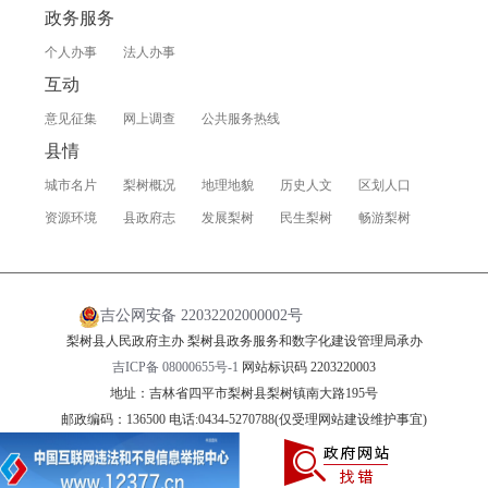
政务服务
个人办事
法人办事
互动
意见征集
网上调查
公共服务热线
县情
城市名片
梨树概况
地理地貌
历史人文
区划人口
资源环境
县政府志
发展梨树
民生梨树
畅游梨树
吉公网安备 22032202000002号
梨树县人民政府主办 梨树县政务服务和数字化建设管理局承办
吉ICP备 08000655号-1
网站标识码 2203220003
地址：吉林省四平市梨树县梨树镇南大路195号
邮政编码：136500 电话:0434-5270788(仅受理网站建设维护事宜)