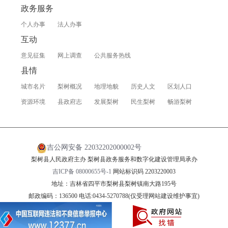
政务服务
个人办事
法人办事
互动
意见征集
网上调查
公共服务热线
县情
城市名片
梨树概况
地理地貌
历史人文
区划人口
资源环境
县政府志
发展梨树
民生梨树
畅游梨树
吉公网安备 22032202000002号
梨树县人民政府主办 梨树县政务服务和数字化建设管理局承办
吉ICP备 08000655号-1
网站标识码 2203220003
地址：吉林省四平市梨树县梨树镇南大路195号
邮政编码：136500 电话:0434-5270788(仅受理网站建设维护事宜)