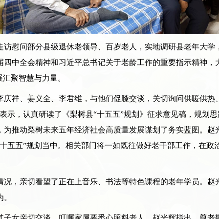
走访慰问部分县级退休老领导、百岁老人，实地调研县老年大学，
届四中全会精神和习近平总书记关于老龄工作的重要指示精神，
展汇聚智慧与力量。
祥、姜义全、李君维，与他们促膝交谈，关切询问供暖供热、
表示，认真研读了《梨树县“十五五”规划》征求意见稿，规划
，为推动梨树未来五年经济社会高质量发展谋划了务实蓝图。赵
“十五五”规划当中。相关部门将一如既往做好老干部工作，在政
况，亲切看望了正在上音乐、书法等特色课程的老年学员。赵光
为。
子女亲切交谈，叮嘱家属要悉心照料老人。赵光辉指出，尊老敬