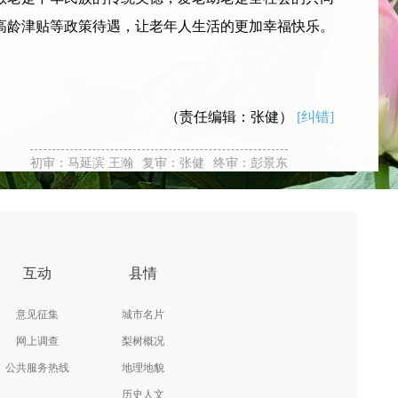
高龄津贴等政策待遇，让老年人生活的更加幸福快乐。
（责任编辑：张健）
[纠错]
初审：马延滨 王瀚
复审：张健
终审：彭景东
互动
县情
意见征集
城市名片
网上调查
梨树概况
公共服务热线
地理地貌
历史人文