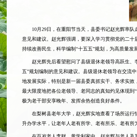
10月29日，在重阳节当天，县委书记赵光辉率队
意见和建议。赵光辉强调，要深入学习贯彻党的二十
持续改善民生，科学编制“十五五”规划，为高质量发
赵光辉先后看望慰问了县级退休老领导高跃生、李庆
五”规划编制的意见和建议。县级退休老领导在交流中
地发展实际，特别是新一届县委真抓实干、务求实效
最大限度地把各位老领导、老同志的真知灼见体现到
极为老干部安享晚年、发挥余热创造良好条件。
在梨树县老年大学，赵光辉实地查看了场所运行情
升办学水平，让老年人老有所学、老有所乐、老有所
在百岁老人李财、黄学利家中，赵光辉与老人及其