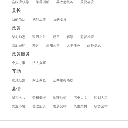
县政府领导
领导活动
县政府机构
重要会议
县长
我的简历
我的工作
我的图片
政务
梨树动态
政府文件
规章
解读
监督检查
政府采购
图片
通知公告
人事任免
政务信息
政务服务
个人办事
法人办事
互动
意见征集
网上调查
公共服务热线
县情
城市名片
梨树概况
地理地貌
历史人文
区划人口
资源环境
县政府志
发展梨树
民生梨树
畅游梨树