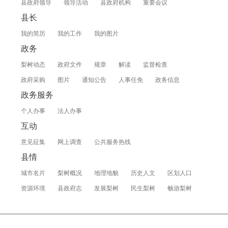
县政府领导
领导活动
县政府机构
重要会议
县长
我的简历
我的工作
我的图片
政务
梨树动态
政府文件
规章
解读
监督检查
政府采购
图片
通知公告
人事任免
政务信息
政务服务
个人办事
法人办事
互动
意见征集
网上调查
公共服务热线
县情
城市名片
梨树概况
地理地貌
历史人文
区划人口
资源环境
县政府志
发展梨树
民生梨树
畅游梨树