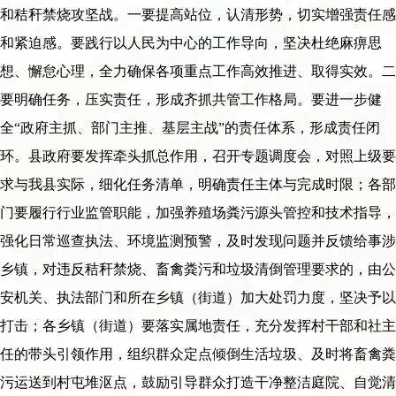
和秸秆禁烧攻坚战。一要提高站位，认清形势，切实增强责任感
和紧迫感。要践行以人民为中心的工作导向，坚决杜绝麻痹思
想、懈怠心理，全力确保各项重点工作高效推进、取得实效。二
要明确任务，压实责任，形成齐抓共管工作格局。要进一步健
全“政府主抓、部门主推、基层主战”的责任体系，形成责任闭
环。县政府要发挥牵头抓总作用，召开专题调度会，对照上级要
求与我县实际，细化任务清单，明确责任主体与完成时限；各部
门要履行行业监管职能，加强养殖场粪污源头管控和技术指导，
强化日常巡查执法、环境监测预警，及时发现问题并反馈给事涉
乡镇，对违反秸秆禁烧、畜禽粪污和垃圾清倒管理要求的，由公
安机关、执法部门和所在乡镇（街道）加大处罚力度，坚决予以
打击；各乡镇（街道）要落实属地责任，充分发挥村干部和社主
任的带头引领作用，组织群众定点倾倒生活垃圾、及时将畜禽粪
污运送到村屯堆沤点，鼓励引导群众打造干净整洁庭院、自觉清