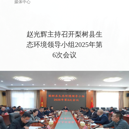
首页
>
县政府
>
重要会议
>
其他重要会议
媒体中心
赵光辉主持召开梨树县生
态环境领导小组2025年第
6次会议