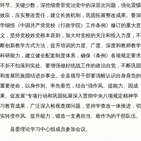
环节、关键少数，深挖细查管党治党中的深层次问题，强化震慑
效应，压实整改责任，建立长效机制，巩固拓展整改成果。要深
学细悟《中国共产党党校（行政学院）工作条例》修订的重大意
义，坚持党校姓党根本原则，加大对党校的关注和投入力度，不
断创新教学方式方法，提升培训的力度、广度、深度和教师教学
科研能力，建立健全配套制度体系，确保《条例》各项规定要求
不折不扣落到实处。要增强做好统战工作的政治自觉，不断巩固
和发展民族团结进步事业。全县领导干部要清醒认识自身肩负的
重要使命，以身作则、率先垂范，结合“强作风、提能力、固成
果、促发展”专项行动和巩固拓展深入贯彻中央八项规定精神学
习教育成果，广泛深入检视查摆问题，坚持学查改一体推进，切
实转变作风、提升能力，锻造一支勇担当、敢作为的干部队伍。
县委理论学习中心组成员参加会议。