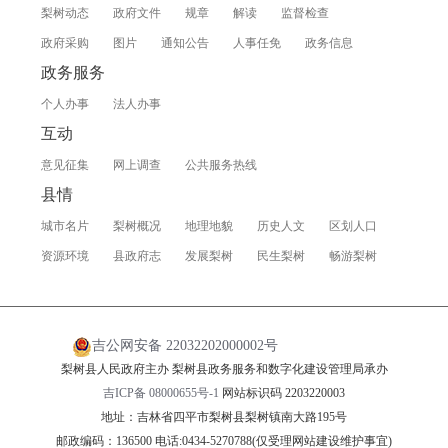
梨树动态
政府文件
规章
解读
监督检查
政府采购
图片
通知公告
人事任免
政务信息
政务服务
个人办事
法人办事
互动
意见征集
网上调查
公共服务热线
县情
城市名片
梨树概况
地理地貌
历史人文
区划人口
资源环境
县政府志
发展梨树
民生梨树
畅游梨树
吉公网安备 22032202000002号
梨树县人民政府主办 梨树县政务服务和数字化建设管理局承办
吉ICP备 08000655号-1
网站标识码 2203220003
地址：吉林省四平市梨树县梨树镇南大路195号
邮政编码：136500 电话:0434-5270788(仅受理网站建设维护事宜)