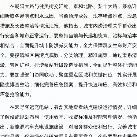
在朝阳大路与健美街交汇处、奉和北路、梨十大路，聂磊详
细听取各易涝点积水成因、当前治理成效、现存堵点难点、应急
措施及长效整治等情况汇报。他指出，城市内涝治理关乎群众出
行安全和城市正常运行。要坚持当前与长远相统筹、治标与治本
相结合，全面提升城市防洪减灾能力，全力保障群众生命财产安
全。要摸清城区易涝点底数，分类治理、精准施策，通过渠系清
淤、管网扩容、排涝泵站升级改造等措施，全面提升整体排涝能
力。要加强部门协同联动，聚焦重点区域和关键部位，扎实开展
隐患排查整治，细化完善应急预案，提升快速响应、高效排涝和
应急抢险能力。
在宏野客运充电站，聂磊实地查看站点建设运行情况，详细
了解设施规划布局、使用效率、收费标准及智能管理情况。他指
出，新能源汽车充电设施建设，对服务群众便利出行、完善城市
功能品质、促进绿色低碳发展具有重要意义。企业要聚焦市民需