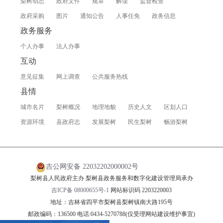
梨树动态
政府文件
规章
解读
监督检查
政府采购
图片
通知公告
人事任免
政务信息
政务服务
个人办事
法人办事
互动
意见征集
网上调查
公共服务热线
县情
城市名片
梨树概况
地理地貌
历史人文
区划人口
资源环境
县政府志
发展梨树
民生梨树
畅游梨树
吉公网安备 22032202000002号
梨树县人民政府主办 梨树县政务服务和数字化建设管理局承办
吉ICP备 08000655号-1
网站标识码 2203220003
地址：吉林省四平市梨树县梨树镇南大路195号
邮政编码：136500 电话:0434-5270788(仅受理网站建设维护事宜)