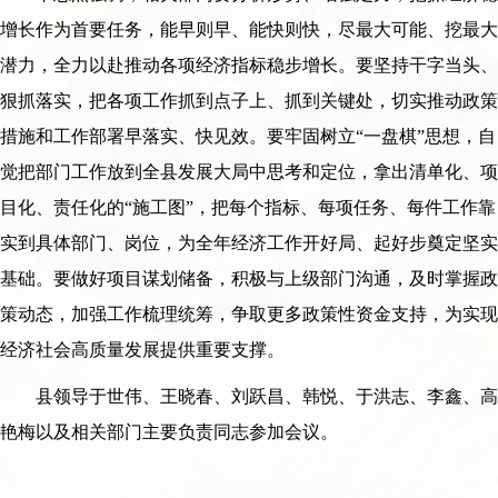
增长作为首要任务，能早则早、能快则快，尽最大可能、挖最大
潜力，全力以赴推动各项经济指标稳步增长。要坚持干字当头、
狠抓落实，把各项工作抓到点子上、抓到关键处，切实推动政策
措施和工作部署早落实、快见效。要牢固树立“一盘棋”思想，自
觉把部门工作放到全县发展大局中思考和定位，拿出清单化、项
目化、责任化的“施工图”，把每个指标、每项任务、每件工作靠
实到具体部门、岗位，为全年经济工作开好局、起好步奠定坚实
基础。要做好项目谋划储备，积极与上级部门沟通，及时掌握政
策动态，加强工作梳理统筹，争取更多政策性资金支持，为实现
经济社会高质量发展提供重要支撑。
县领导于世伟、王晓春、刘跃昌、韩悦、于洪志、李鑫、高
艳梅以及相关部门主要负责同志参加会议。