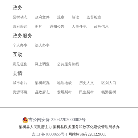
政务
梨树动态
政府文件
规章
解读
监督检查
政府采购
图片
通知公告
人事任免
政务信息
政务服务
个人办事
法人办事
互动
意见征集
网上调查
公共服务热线
县情
城市名片
梨树概况
地理地貌
历史人文
区划人口
资源环境
县政府志
发展梨树
民生梨树
畅游梨树
吉公网安备 22032202000002号
梨树县人民政府主办 梨树县政务服务和数字化建设管理局承办
吉ICP备 08000655号-1
网站标识码 2203220003