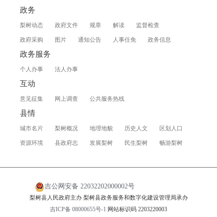
政务
梨树动态
政府文件
规章
解读
监督检查
政府采购
图片
通知公告
人事任免
政务信息
政务服务
个人办事
法人办事
互动
意见征集
网上调查
公共服务热线
县情
城市名片
梨树概况
地理地貌
历史人文
区划人口
资源环境
县政府志
发展梨树
民生梨树
畅游梨树
吉公网安备 22032202000002号
梨树县人民政府主办 梨树县政务服务和数字化建设管理局承办
吉ICP备 08000655号-1
网站标识码 2203220003