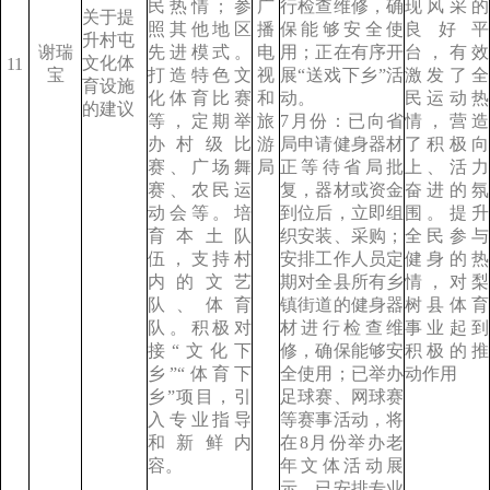
民热情；参
广
行检查维修，确
现风采的
关于提
照其他地区
播
保能够安全使
良好平
升村屯
谢瑞
先进模式。
电
用；正在有序开
台，有效
文化体
11
宝
打造特色文
视
展“送戏下乡”活
激发了全
育设施
化体育比赛
和
动。
民运动热
的建议
等，定期举
旅
7月份：已向省
情，营造
办村级比
游
局申请健身器材
了积极向
赛、广场舞
局
正等待省局批
上、活力
赛、农民运
复，器材或资金
奋进的氛
动会等。培
到位后，立即组
围。提升
育本土队
织安装、采购；
全民参与
伍，支持村
安排工作人员定
健身的热
内的文艺
期对全县所有乡
情，对梨
队、体育
镇街道的健身器
树县体育
队。积极对
材进行检查维
事业起到
接“文化下
修，确保能够安
积极的推
乡”“体育下
全使用；已举办
动作用
乡”项目，引
足球赛、网球赛
入专业指导
等赛事活动，将
和新鲜内
在8月份举办老
容。
年文体活动展
示，已安排专业