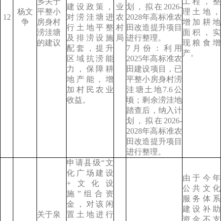
乡关于
工程，整
建设政策，
业
划，拟在2026-
杨文
平整小
理土地，
12
对涝洼塘进
农
2028年高标准农
争
房身村
增加耕地
行土地平整
村
田改造提升项目
涝洼塘
面积，实
及排涝设施
局
进行整理。
的建议
现粮食增
配套，提升
7月份：利用
产。
区域抗涝能
2025年高标准农
力，保障耕
田建设项目，已
地产能，增
平整小房身村涝
加村民农业
洼塘土地7.6公
收益。
顷；剩余涝洼地
踏查后，纳入计
划，拟在2026-
2028年高标准农
田改造提升项目
进行整理。
申请县级“文
化广场建设
由于今年
+文化设
公共文化
施”组合资
服务体系
金，对该闲
建设补助
关于泉
置土地进行
资金不支