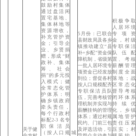
鼓励村集体
通过盘活闲
置宅基地、
积极争取
集体林地等
人居环境
资源增收，
5月份：已联合
专项资
补充管护资
县财政局及各乡
金，村级
金；引导企
镇推动建立“县
专职保洁
业、乡贤捐
补+乡配”资金保
队伍配
赠，形成 “财
障机制，省级第
置、考核
政补、集体
一批人居环境专
薪酬管理
筹、社会
项资金已经发放
制度全面
捐”的多元投
到位；督促各村
落地；战
入模式；健
按人口规模配齐
区常态化
全常态化管
专职保洁员队
督导考核
护体系：明
伍，完善考核管
闭环体系
确乡镇政府
理机制并实现与
持续优
牵头责任，
薪酬挂钩的管理
化，乡镇
每个行政村
体系；通过村规
属地管护
标配2-3 名专
民约、门前三包
责任压紧
职保洁员
关于健
及评选活动，引
压实；村
（按人口规
城
全农村
导群众主动参与
规民约、