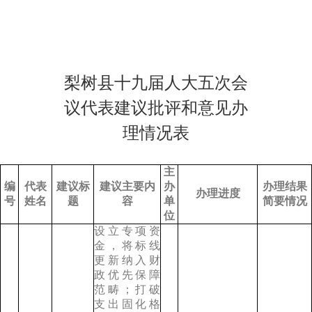
梨树县十九届人大五次会
议代表建议批评和意见办
理情况表
主
编
代表
建议标
建议主要内
办
办理结果
办理进度
号
姓名
题
容
单
简要情况
位
设立专项资
金，将标线
更新纳入财
政优先保障
范畴；打破
支出固化格