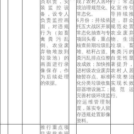
员职责，安
现了农村人居环
行；常态
装监控设
境治理规范化、
化宣传引
备，设专人
常态化。
导持续推
负责监控画
6月份：持续依
进，群众
面，对违规
托五大战区开展
规范处置
行为（如畜
常态化抽查与专
农业废弃
禽粪污乱
项回头看，重点
物、生活
倒、农业废
核查前期垃圾乱
垃圾、畜
弃物堆放到
堆、秸秆占道、
禽粪污的
垃圾池）的
粪污乱排点位整
自觉性显
画面进行录
改成效；加快推
著提升，
像保存，作
进村级农业废弃
农村人居
为后续处理
物暂存点、标准
环境整治
的依据。
化分类垃圾收集
实现长效
容器增设施工；
规范运
完善村级环境监
行。
控运维管理制
度，落实专人留
存违规处置影像
资料。
推行重点项
目审批专班