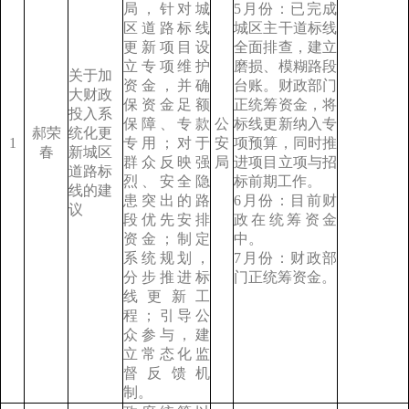
局，针对城
5月份：已完成
区道路标线
城区主干道标线
更新项目设
全面排查，建立
立专项维护
磨损、模糊路段
关
于加
资金，并确
台账。财政部门
大财政
保资金足额
正统筹资金，将
投入系
保障、专款
公
标线更新纳入专
郝荣
统化更
1
专用；对于
安
项预算，同时推
春
新城区
群众反映强
局
进项目立项与招
道路标
烈、安全隐
标前期工作。
线的建
患突出的路
6月份：目前财
议
段优先安排
政在统筹资金
资金；制定
中。
系统规划，
7月份：财政部
分步推进标
门正统筹资金。
线更新工
程；引导公
众参与，建
立常态化监
督反馈机
制。