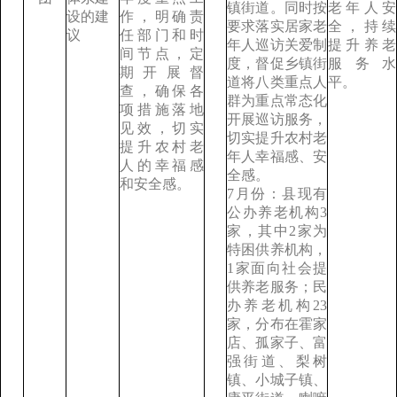
镇街道。同时按
老年人安
设的建
作，明确责
要求落实居家老
全，持续
议
任部门和时
年人巡访关爱制
提升养老
间节点，定
度，督促乡镇街
服务水
期开展督
道将八类重点人
平。
查，确保各
群为重点常态化
项措施落地
开展巡访服务，
见效，切实
切实提升农村老
提升农村老
年人幸福感、安
人的幸福感
全感。
和安全感。
7月份：县现有
公办养老机构3
家，其中2家为
特困供养机构，
1家面向社会提
供养老服务；民
办养老机构23
家，分布在霍家
店、孤家子、富
强街道、梨树
镇、小城子镇、