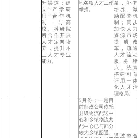
升渠道；建
地各项人才工作
条，补齐
立“产学研
举措。
培养、激
用”合作机
励配套机
制，与高
制；同步
校、科研院
加快人力
所合作开展
资源市场
人才定向培
提质改
养，提升本
革，疏通
土人才专业
人才流动
能力。
服务堵
点，统筹
搭建引育
评用一体
化人才治
理格局。
5月份：一是目
前邮政公司依托
县级物流配送中
心和乡镇物流共
配中心已与部分
较大乡镇圆通、
通过整合