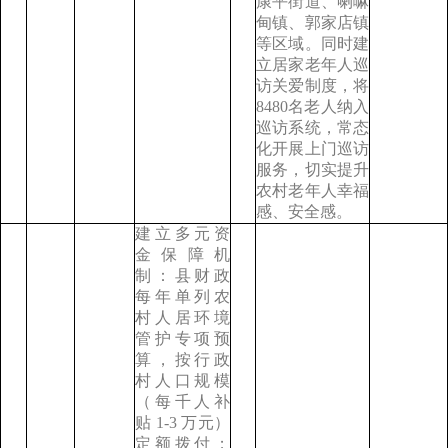
康平街道、喇嘛
甸镇、郭家店镇
等区域。同时建
立居家老年人巡
访关爱制度，将
8480名老人纳入
巡访系统，常态
化开展上门巡访
服务，切实提升
农村老年人幸福
感、安全感。
建立多元资
金保障机
制：县财政
每年单列农
村人居环境
管护专项预
算，按行政
村人口规模
（每千人补
贴 1-3 万元）
定额拨付；