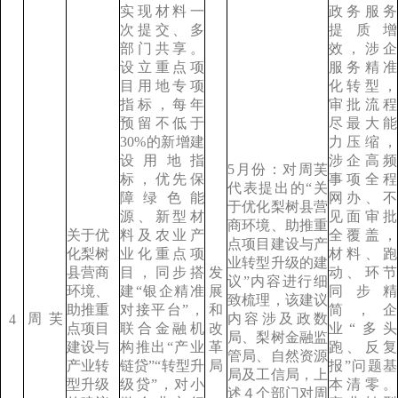
实现材料一
政务服务
次提交、多
提质增
部门共享。
效，涉企
设立重点项
服务精准
目用地专项
化转型，
指标，每年
审批流程
预留不低于
尽最大能
30%的新增建
力压缩，
设用地指
涉企高频
5月份：对周芙
标，优先保
事项全程
代表提出的“关
障绿色能
网办、不
于优化梨树县营
源、新型材
见面审批
商环境、助推重
关于优
料及农业产
全覆盖，
点项目建设与产
化梨树
业化重点项
材料、跑
业转型升级的建
县营商
目，同步搭
发
动、环节
议”内容进行细
环境、
建“银企精准
展
同步精
致梳理，该建议
助推重
对接平台”，
和
简，企
周
芙
内容涉及政数
4
点项目
联合金融机
改
业“多头
局、梨树金融监
建设与
构推出“产业
革
跑、反复
管局、自然资源
产业转
链贷”“转型升
局
报”问题基
局及工信局，上
型升级
级贷”，对小
本清零。
述４个部门对周