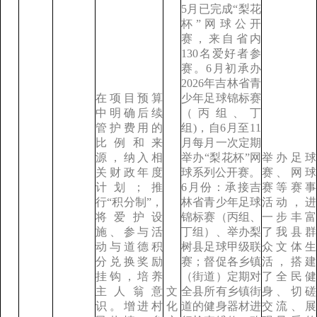
5月已完成“梨花
杯”网球公开
赛，来自省内
130名爱好者参
赛。6月初承办
2026年吉林省青
在项目预算
少年足球锦标赛
中明确后续
（丙组、丁
管护费用的
组)，自6月至11
比例和来
月每月一次定期
源，纳入相
举办“梨花杯”网
举办足球
关财政年度
球系列公开赛。
赛、网球
计划；推
6月份：承接吉
赛等赛事
行“积分制”，
林省青少年足球
活动，进
将爱护设
锦标赛（丙组、
一步丰富
施、参与活
丁组）、举办梨
了我县群
动与道德积
树县足球甲级联
众文体生
分兑换奖励
赛；督促各乡镇
活，搭建
挂钩，培养
（街道）定期对
了全民健
主人翁意
文
全县所有乡镇街
身、切磋
识。增进村
化
道的健身器材进
交流、展