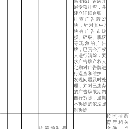
路沿线广告牌开
展专项排查，并
建立详细台账；
排查广告牌27
块，针对其中7
块有广告布破
损、碎裂、脱落
等现象的广告
牌，已责令产权
人进行清除；要
求广告牌产权人
定期对广告牌进
行巡查和维护，
发现问题及时处
理，并对已废弃
的广告牌限期内
自行拆除，逾期
不拆除的依法强
制拆除。
按照省教
育厅相关
统筹编制调
文件，当