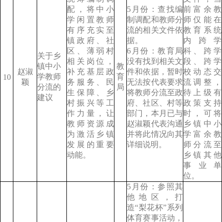
配，将中小
5月份：查找编
前富余教
学闲置教师
制调配和教师分
师仅能在
有序充实至
流的相关文件依
教育系统
镇政府、社
据。
内跨学
区、薄弱村
6月份：教育局
科、跨学
关于乡
相关岗位，
没有找到相关文
段、跨学
镇中小
教
赵淑
补充基层政
件和依据，暂时
校动态交
学教师
育
10
颖
务服务、民
无法按代表要求
流调整，
分流的
局
生保障、乡
将教师分流至政
待上级有
建议
村振兴等工
府、社区、村等
政策支持
作力量，让
部门，本月已与
时，可将
教师资源成
赵淑颖代表沟通
乡镇中小
为激活乡镇
并将此情况向其
学富余教
发展的重要
详细说明。
师分流至
动能。
乡镇其他
事业单
位。
5月份：参照其
他地区，打
造“梨花杯”系列
体育赛事活动，