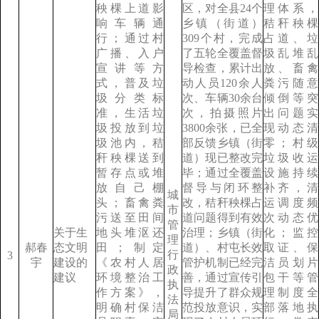
秧棵上道影
区，对全县24个
理体系，
响车辆通
乡镇（街道）
秸秆秧棵
行；通过村
309个村，完成
占道、垃
广播、入户
了五轮全覆盖督
圾乱堆乱
宣讲等方
导检查，累计出
放、畜禽
式，普及垃
动人员120余人
粪污随意
圾分类标
次、车辆30余台
倾倒等突
准，生活垃
次，拍摄照片
出问题实
圾投放到垃
3800余张，已全
现动态清
圾池内，秸
部反馈乡镇（街
零；村级
秆秧棵送到
道）现已整改完
垃圾收运
暂存点或堆
毕；通过全覆盖
设施持续
放自己棚
督导与闭环整
补齐，清
城
头；畜禽粪
改，秸秆秧棵占
运调度频
市
污送至田间
道问题得到有效
次动态优
管
关于生
地头堆沤还
治理；乡镇（街
化；监控
理
郝春
态文明
田；制定
道）、村屯长效
取证、保
行
3
宇
建设的
《农村人居
管护机制已经完
洁员划片
政
建议
环境整治工
善，通过宣传引
包干等管
执
作方案》，
导提升了群众规
理制度全
法
明确村保洁
范投放意识，实
部落地执
局