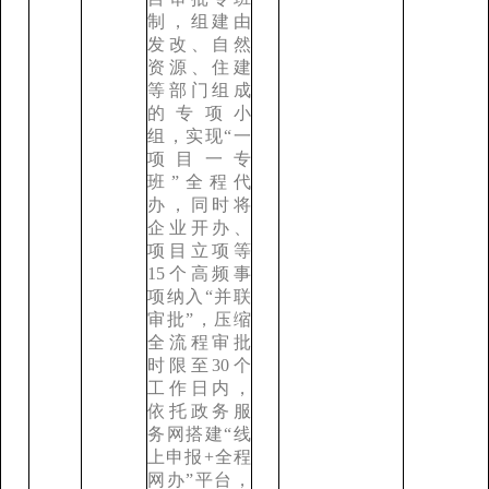
制，组建由
发改、自然
资源、住建
等部门组成
的专项小
组，实现“一
项目一专
班”全程代
办，同时将
企业开办、
项目立项等
15个高频事
项纳入“并联
审批”，压缩
全流程审批
时限至30个
工作日内，
依托政务服
务网搭建“线
上申报+全程
网办”平台，