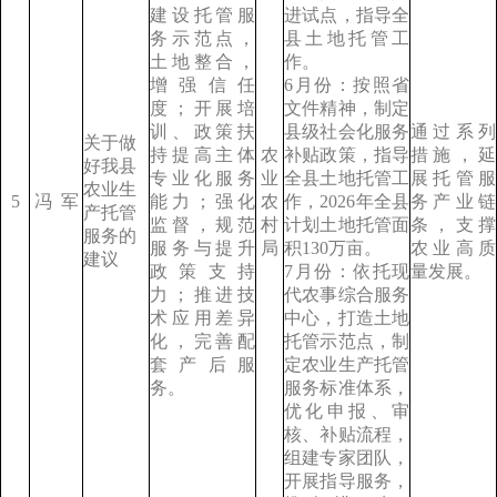
建设托管服
进试点，指导全
务示范点，
县土地托管工
土地整合，
作。
增强信任
6月份：按照省
度；开展培
文件精神，制定
训、政策扶
县级社会化服务
通过系列
关于做
持提高主体
农
补贴政策，指导
措施，延
好我县
专业化服务
业
全县土地托管工
展托管服
农业生
5
冯
军
能力；强化
农
作，2026年全县
务产业链
产托管
监督，规范
村
计划土地托管面
条，支撑
服务的
服务与提升
局
积130万亩。
农业高质
建议
政策支持
7月份：依托现
量发展。
力；推进技
代农事综合服务
术应用差异
中心，打造土地
化，完善配
托管示范点，制
套产后服
定农业生产托管
务。
服务标准体系，
优化申报、审
核、补贴流程，
组建专家团队，
开展指导服务，