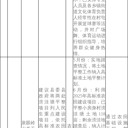
人员及各乡镇街
道文化体育负责
人经常性在村屯
开展篮球赛等活
动，并对广场
舞、体育运动进
行组织指导，培
养群众健身热
情。
5月份：实地踏
查情况，将土地
平整工作纳入高
标准土地平整计
划。
建议县委县
6月份：利用
政府将两处
2025年高标准农
涝洼塘平整
田建设项目，已
项目列入民
平整小房身村涝
生重点建设
洼塘土地118
通过农田
项目，依托
亩；剩余涝洼地
泉眼岭
基础设施
高标准农田
农
踏查后，纳入计