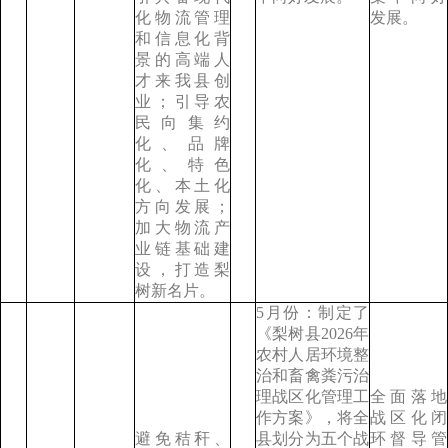
化物流管理
发展。
和信息化背
景的高端人
才来我县创
业；引导农
民向集约
化、品牌
化、特色
化、本土化
方向发展；
加大物流产
业链基础建
设，打造梨
树新名片。
5月份：制定了
《梨树县2026年
农村人居环境整
治和畜禽粪污治
理战区化管理工
全面落地
作方案》，将全
战区化闭
避免秸秆、
县划分为五个战
环督导管