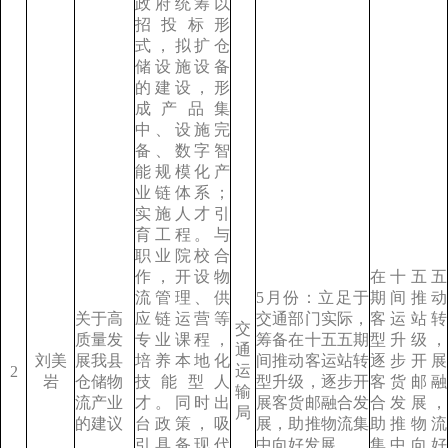
政府统筹以
招投标形
式，拟扩仓
储设施设备
的建设，形
成产品集
中、设施完
备、数字智
能规模化产
业链体系；
实施人才引
育工程。与
职业院校合
作，开设物
在十五五
流管理、供
5月份：立足于
期间推动
关于高
应链运营等
交通部门实际，
客运站转
交
质量发
专业课程，
筹备在十五五期
型升级，
通
刘美
展我县
培养本地化
间推动客运站转
逐步开展
运
2
岩
仓储物
技能型人
型升级，逐步开
客货邮融
输
流产业
才。同时出
展客货邮融合发
合发展，
局
的建议
台政策，吸
展，助推物流集
助推物流
引具备现代
中向好发展。
集中向好