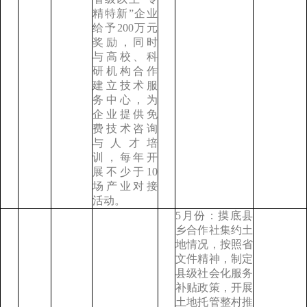
精特新”企业
给予200万元
奖励，同时
与高校、科
研机构合作
建立技术服
务中心，为
企业提供免
费技术咨询
与人才培
训，每年开
展不少于10
场产业对接
活动。
5月份：摸底县
乡合作社集约土
地情况，按照省
文件精神，制定
县级社会化服务
补贴政策，开展
土地托管整村推