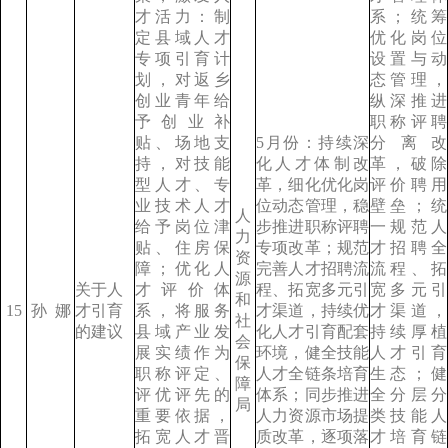
才活力：制
系；统筹
定县域人才
优化岗位
专项引育计
设置与动
划，对返乡
态管理，
创业青年给
纵深推进
予创业补
职称评聘
贴、场地支
5月份：持续深
分离改
持，对技能
化人才体制改
革，破除
型人才、专
革，细化优化岗
评价聘用
业技术人才
位动态管理，稳
壁垒；统
人
给予岗位津
步推进职称评聘
一规范人
力
贴、住房保
专项改革；规范
才招聘全
资
障；优化人
完善人才招聘流
流程、拓
源
关于人
才评价体
程、拓宽多元引
宽多元引
和
15
孙
娜
才引育
系，将服务
才渠道，持续优
才渠道，
社
的建议
县域产业发
化人才引育配套
持续厚植
会
展实绩作为
环境，健全技能
人才引育
保
职称评定、
人才全链条培育
生态；健
障
评优评先的
体系；同步推进
全分层分
局
重要依据，
人力资源市场提
类技能人
拓宽人才晋
质改革，逐项落
才培育链