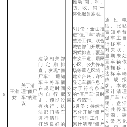
推动“耕、种、
防、收、销”一
体化服务落地。
通过电
话、张贴
5月份：全面推
告知单督
进“僵尸车”清理
促车主自
整治工作。联合
行移车，
城管部门开展拉
对失联、
网式排查，覆盖
逾期未处
建议相关部
主次干道、居民
置车辆依
门定期排
小区、公共停车
法拖移，
查，发现“僵
场等重点区域，
达标车辆
尸车”，通知
建立台账，详细
依规报
车主将车辆
登记车辆信息，
关于清
废。本轮
在规定时间
公
对于符合条件
王淑
理“僵尸
累计清理
内自行挪
安
的“僵尸车”及时
6
妨
车”的建
僵尸车167
走，预期没
局
进行清理。
议
辆，盘活
有执行，执
6月份：持续常
公共停车
法部门将车
态化开展“僵尸
资源。建
进行清理，
车”清理工作，
立常态化
打造良好的
累计清理“僵尸