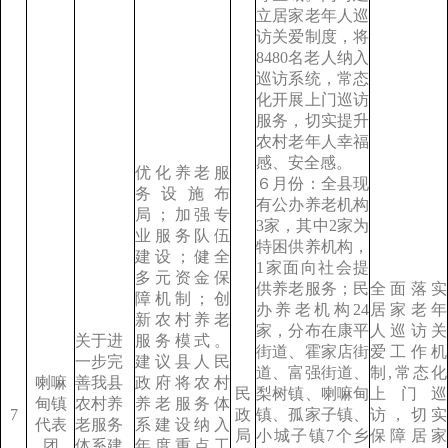
立居家老年人巡
访关爱制度，将
8480名老人纳入
巡访系统，常态
化开展上门巡访
服务，切实提升
农村老年人幸福
感、安全感。
优化养老服
６月份：全县现
务设施布
有公办养老机构
局；加强专
3家，其中2家为
业服务队伍
特困供养机构，
建设；健全
1家面向社会提
多元资金保
供养老服务；民
全面落实
障机制；创
办养老机构24
居家老年
新农村养老
家，分布在康平
人巡访关
关于进
服务模式。
街道、霍家店街
爱工作机
一步完
建议县人民
道、富强街道、
制,常态化
喇嘛
善我县
政府将农村
民
梨树镇、喇嘛甸
上门巡
甸镇
农村养
养老服务体
7
政
镇、孤家子镇、
访，切实
代表
老服务
系建设纳入
局
小城子镇7个乡
保障居家
团
体系建
年度重点工