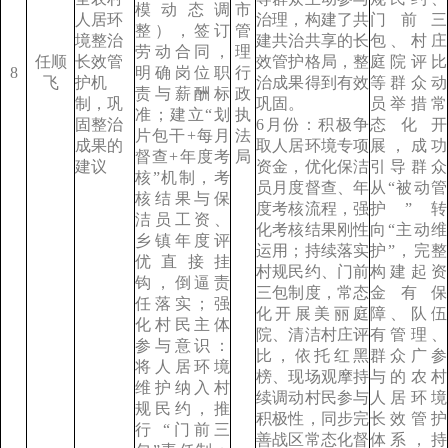
模动态调
市
人居环
治理，构建了共
门前三
整），签订
管
境整治
建共治共享的长
包、村庄
劳动合同，
理
任顺
长效管
效管护格局，整
庭院评比
8
明确岗位职
行
飞
护机
治成果得到有效
等群众动
责与薪酬标
政
制，巩
巩固。
员举措常
准；建立“划
执
固整治
6月份：积极争
态化开
片包干+每月
法
成果的
取人居环境专项
展，成功
督查+年度考
局
建议
资金，优化保洁
引导群众
核”机制，考
员月度督查、年
从“被动管
核结果与保
度考核流程，强
护”转
洁员工资、
化考核结果刚性
向“主动维
乡镇年度评
运用；持续落实
护”，完整
优直接挂
村规民约、门前
构建起资
钩，倒逼责
三包制度，常态
金有保
任落实；强
化开展美丽庭
障、队伍
化村民主体
院、清洁村庄评
有管理、
参与意识：
比，依托红黑
群众广参
将人居环境
榜、现场观摩持
与的农村
维护纳入村
续调动村民参与
人居环境
规民约，推
积极性，同步完
长效管护
行 “门前三
善战区常态化督
体系，持