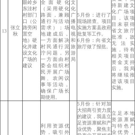
眼岭乡
全面硬化
文
持新建文
东洼村
（采用硬化
化
化广场项
村部门
路面，兼顾
广
5月份：进行了
目，该项
口（公
通行与活动
播
现场踏查、项目
目未获得
张立
路旁闲
需求）；场
电
实施方案县政府
省文旅厅
13
秋
置空
地建成后，
视
批复等工作。
批准，故
地）硬
一方面解决
和
6月份：向省文
无法实
化并建
村民通行泥
旅
旅厅做了报批。
施，待有
设文化
泞问题，另
游
相关项目
广场的
一方面由村
局
资金支持
建议
委会组织村
后，我局
民开展广场
将继续推
舞、农闲议
进该项目
事等活动，
实施。
确保广场长
期使用。
5月份：针对加
大招商引资力度
立足本地
的建议，我县立
资源禀赋
足资源禀赋和产
利用资源优
与特色产
业优势，聚焦主
势，吸引外
业优势，