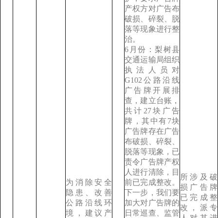
产权方对广告布
破损、碎裂、脱
落等现象进行整
治。
6月份：梨树县
交通运输局组织
执法人员对
G102公路沿线
广告牌开展排
查，建立台账，
共计27块广告
牌，其中有7块
广告牌存在广告
布破损、碎裂、
脱落等现象，已
责令广告牌产权
人进行清除，目
所涉及破
为消除安全
前已完成整改。
损广告牌
隐患、改善
下一步，我们要
已完成整
公路沿线环
加大对广告牌的
改，派专
境，建议产
日常巡查、监管
人对其进