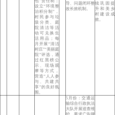
包”责任制；
导、问题闭环整
续巩固提
设立“环境整
改长效机制。
升和美乡
治积分制”，
村建设成
村民参与垃
效。
圾分类、庭
院清洁等活
动可兑换生
活用品；每
月开展“清洁
村庄”“美丽庭
院”评选，通
过红黑榜公
示、现场观
摩等方式，
营造“人人参
与、共建共
享”的良好氛
围。
5月份：交通运
输综合行政执法
大队开展巡查维
护，要求广告牌