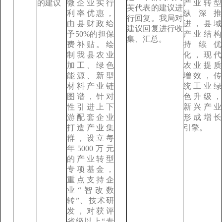
的建议
微企业实行
产业转型
芙代表的建议进
利率优惠，
纵深推
行回复。我局对
由县财政给
进，县域
建议回复进行收
予50%的担保
产业结构
集、汇总。
费补贴。绘
持续优
制我县农业
化，现代
加工、绿色
农业提质
能源、新型
增效，传
材料产业链
统工业绿
图谱，针对
色升级，
性引进上下
新兴产业
游配套企业
形成增长
打造产业集
引擎。
群，设立每
年5000万元
的产业转型
专项基金，
重点支持企
业“智改数
转”、技术研
发，对获评
省级以上“专