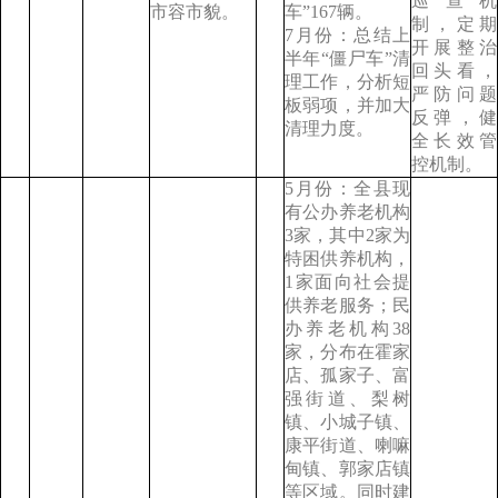
巡查机
市容市貌。
车”167辆。
制，定期
7月份：总结上
开展整治
半年“僵尸车”清
回头看，
理工作，分析短
严防问题
板弱项，并加大
反弹，健
清理力度。
全长效管
控机制。
5月份：全县现
有公办养老机构
3家，其中2家为
特困供养机构，
1家面向社会提
供养老服务；民
办养老机构38
家，分布在霍家
店、孤家子、富
强街道、梨树
镇、小城子镇、
康平街道、喇嘛
甸镇、郭家店镇
等区域。同时建