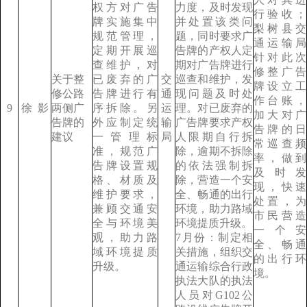
权方对广告
力度，及时发现
行验收；
牌实施集中
并处置该类问
梨树县交
规范管理，
题，同时要求广
通运输局
定期开展巡
告牌的产权人定
针对此次
查维护，对
期对广告牌进行
修整广告
关于整
已废弃的广
交
巡查和维护，发
牌设立工
修公路
告牌进行有
通
现问题及时处
作台账，
9
徐
影
两侧广
序拆除。另
运
理。对已废弃的
加大对广
告牌的
外应制定统
输
广告牌要求产权
告牌的日
建议
一管理标
局
人限期自行拆
常巡查频
准，规范广
除，逾期不拆除
率，做到
告牌设置规
的依法强制拆
及时发
格、材质及
除，营造一个安
现，快速
维护要求，
全、畅通的出行
处置，为
兼顾交通安
环境，助力路域
市民营造
全与环境美
环境提质升级。
一个安
观，助力路
7月份：制定相
全、畅通
域环境提质
关措施，组织交
的出行环
升级。
通运输综合行政
境。
执法大队的执法
人员对G102公