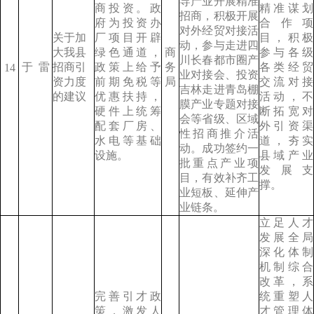
导产业开展精准
商投资。政
精准谋划
招商，积极开展
府为投资办
合作项
对外经贸对接活
关于加
厂项目开辟
目，积极
动，参与走进四
大我县
绿色通道，
商
参与各级
川长春都市圈产
于
雷
招商引
政策上给予
务
各类经贸
14
业对接会、投资
资力度
前期免税等
局
交流对接
吉林走进青岛棚
的建议
优惠扶持，
活动，不
膜产业专题对接
硬件上统筹
断拓宽对
会等省级、区域
配套厂房、
外引资渠
性招商推介活
水电等基础
道，夯实
动。成功签约一
设施。
县域产业
批重点产业项
发展支
目，有效补齐工
撑。
业短板、延伸产
业链条。
立足人才
发展全局
深化体制
机制综合
改革，系
完善引才政
统重塑人
策，激发人
才管理体